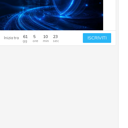
61
5
10
22
ISCRIVITI
Inizia tra