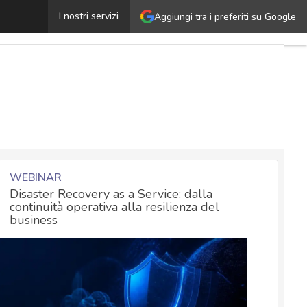
a predisposizione degli hacker per gli attacchi ricorrent
I nostri servizi
Aggiungi tra i preferiti su Google
WEBINAR
Disaster Recovery as a Service: dalla
continuità operativa alla resilienza del
business