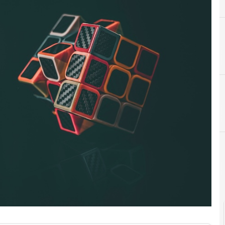
C
Chief Information Security Officer
CISO
n tempo reale e gli approfondimenti
News, attualità e anal