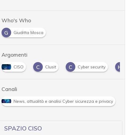
Who's Who
G
Giuditta Mosca
Argomenti
C
C
H
I
Clusit
Cyber security
Hacker
In
…
Canali
isi Cyber sicurezza e privacy
Soluzioni aziendali
…
SPAZIO CISO