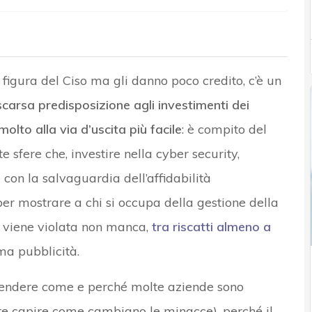
figura del Ciso ma gli danno poco credito, c’è un
scarsa predisposizione agli investimenti dei
olto alla via d’uscita più facile
: è compito del
e sfere che, investire nella cyber security,
 con la salvaguardia dell’affidabilità
 per mostrare a chi si occupa della gestione della
 viene violata non manca,
tra riscatti almeno a
ima pubblicità.
prendere come e perché molte aziende sono
corre capire come cambiano le minacce), perché il