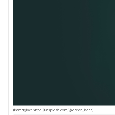
acy
Attacchi hacker e Malware: le ultime news i
(Immagine: https://unsplash.com/@aaron_boris)