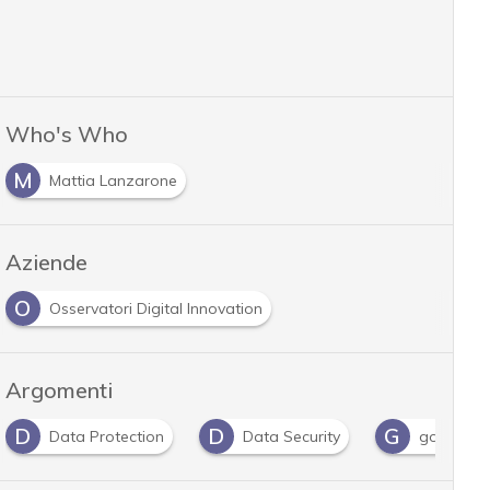
Who's Who
M
Mattia Lanzarone
Aziende
O
Osservatori Digital Innovation
Argomenti
D
D
G
Data Protection
Data Security
governan