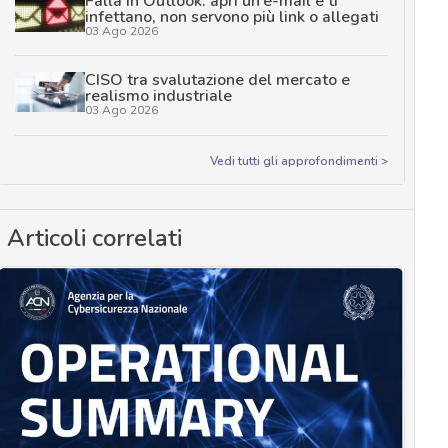
Falla in Outlook: apri un’e-mail e ti
infettano, non servono più link o allegati
03 Ago 2026
CISO tra svalutazione del mercato e
realismo industriale
03 Ago 2026
Vedi tutti gli approfondimenti >
Articoli correlati