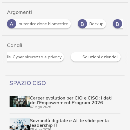
Argomenti
B
B
C
G
Backup
biometria
Cloud
go
…
Canali
News, attualità e analisi Cyber sicurezza e privacy
…
SPAZIO CISO
Career evolution per CIO e CISO: i dati
dell’Empowerment Program 2026
07 Ago 2026
Sovranità digitale e AI: le sfide per la
leadership IT
05 Ago 2026