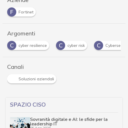
F
Fortinet
Argomenti
C
C
D
cyber risk
Cybersecurity360 Awards
D
…
Canali
Soluzioni aziendali
SPAZIO CISO
Sovranità digitale e AI: le sfide per la
leadership IT
05 Ago 2026