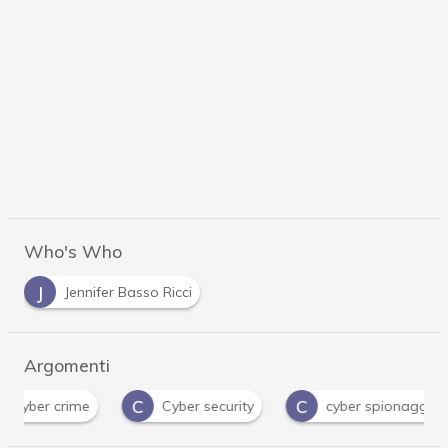
Who's Who
J
Jennifer Basso Ricci
Argomenti
C
C
ber crime
Cyber security
cyber spionaggio