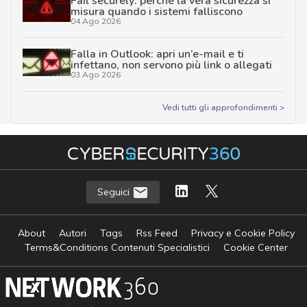
Fail securely: perché la vera sicurezza si
misura quando i sistemi falliscono
04 Ago 2026
Falla in Outlook: apri un’e-mail e ti
infettano, non servono più link o allegati
03 Ago 2026
Vedi tutti gli approfondimenti >
Seguici
About
Autori
Tags
Rss Feed
Privacy e Cookie Policy
Terms&Conditions Contenuti Specialistici
Cookie Center