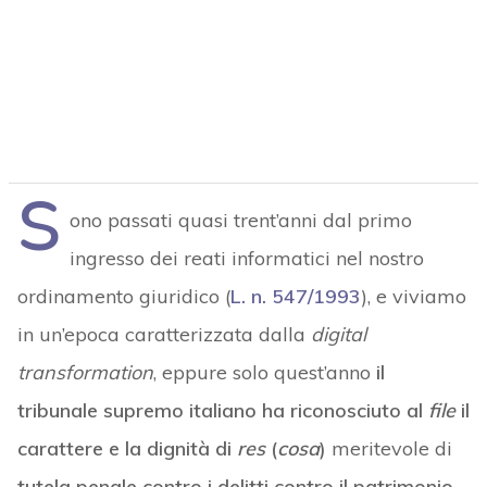
S
ono passati quasi trent’anni dal primo
ingresso dei reati informatici nel nostro
ordinamento giuridico (
L. n. 547/1993
), e viviamo
in un’epoca caratterizzata dalla
digital
transformation
, eppure solo quest’anno
il
tribunale supremo italiano ha riconosciuto al
file
il
carattere e la dignità di
res
(
cosa
)
meritevole di
tutela penale contro i delitti contro il patrimonio
.