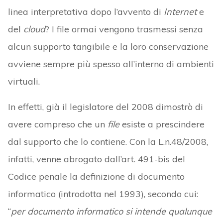
linea interpretativa dopo l’avvento di
Internet
e
del
cloud
? I file ormai vengono trasmessi senza
alcun supporto tangibile e la loro conservazione
avviene sempre più spesso all’interno di ambienti
virtuali.
In effetti, già il legislatore del 2008 dimostrò di
avere compreso che un
file
esiste a prescindere
dal supporto che lo contiene. Con la L.n.48/2008,
infatti, venne abrogato dall’art. 491-bis del
Codice penale la definizione di documento
informatico (introdotta nel 1993), secondo cui:
“
per documento informatico si intende qualunque