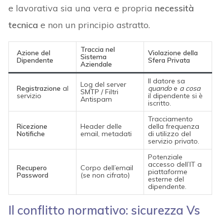
e lavorativa sia una vera e propria
necessità
tecnica
e non un principio astratto.
Traccia nel
Azione del
Violazione della
Sistema
Dipendente
Sfera Privata
Aziendale
Il datore sa
Log del server
Registrazione
al
quando
e
a cosa
SMTP / Filtri
servizio
il dipendente si è
Antispam
iscritto.
Tracciamento
Ricezione
Header delle
della frequenza
Notifiche
email, metadati
di utilizzo del
servizio privato.
Potenziale
accesso dell’IT a
Recupero
Corpo dell’email
piattaforme
Password
(se non cifrato)
esterne del
dipendente.
Il conflitto normativo: sicurezza Vs