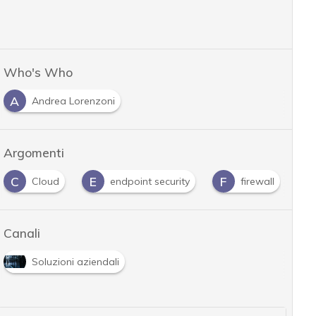
Who's Who
A
Andrea Lorenzoni
Argomenti
C
E
F
F
Cloud
endpoint security
firewall
Canali
Soluzioni aziendali