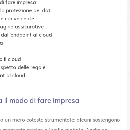
di fare impresa
lla protezione dei dati
re conveniente
agine assicurative
 dall’endpoint al cloud
ra
o il cloud
ispetto delle regole
nt al cloud
a il modo di fare impresa
olo un mero cotesto strumentale: alcuni sostengono
n momento storico a livello globale. Anche se