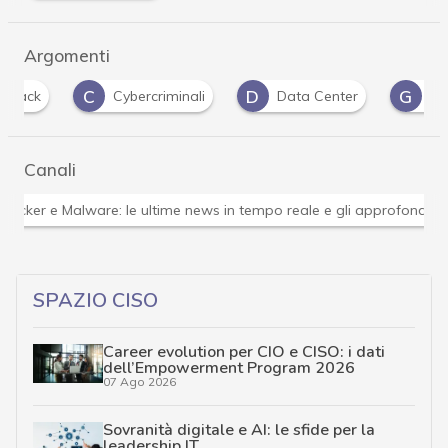
Argomenti
C
D
G
Cybercriminali
Data Center
guida
Canali
Attacchi hacker e Malware: le ultime news in tempo reale 
SPAZIO CISO
Career evolution per CIO e CISO: i dati
dell’Empowerment Program 2026
07 Ago 2026
Sovranità digitale e AI: le sfide per la
leadership IT