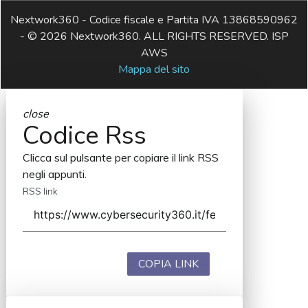
Nextwork360 - Codice fiscale e Partita IVA 13868590962
- © 2026 Nextwork360. ALL RIGHTS RESERVED. ISP
AWS
Mappa del sito
close
Codice Rss
Clicca sul pulsante per copiare il link RSS
negli appunti.
RSS link
COPIA LINK