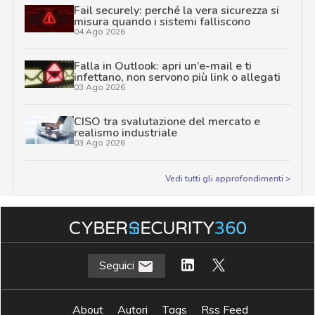
Fail securely: perché la vera sicurezza si
misura quando i sistemi falliscono
04 Ago 2026
Falla in Outlook: apri un’e-mail e ti
infettano, non servono più link o allegati
03 Ago 2026
CISO tra svalutazione del mercato e
realismo industriale
03 Ago 2026
Vedi tutti gli approfondimenti >
Seguici
About
Autori
Tags
Rss Feed