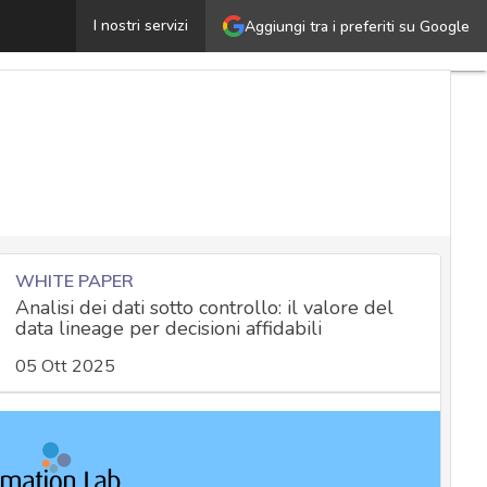
risi cibernetica in azienda: best practice per affrontarla
I nostri servizi
Aggiungi tra i preferiti su Google
WHITE PAPER
Analisi dei dati sotto controllo: il valore del
data lineage per decisioni affidabili
05 Ott 2025