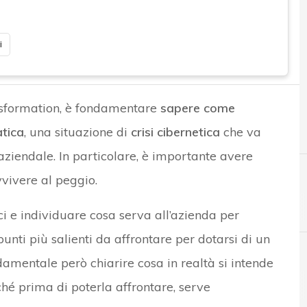
i
ransformation, è fondamentare
sapere come
tica
, una situazione di
crisi cibernetica
che va
 aziendale. In particolare, è importante avere
vivere al peggio.
ci e individuare cosa serva all’azienda per
punti più salienti da affrontare per dotarsi di un
mentale però chiarire cosa in realtà si intende
B
Best Practice
ché prima di poterla affrontare, serve