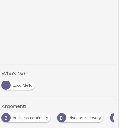
Who's Who
L
Luca Mella
Argomenti
B
D
F
business continuity
disaster recovery
forn