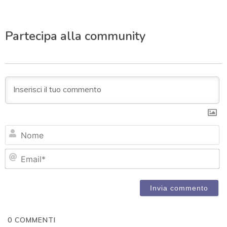
Partecipa alla community
N
Em
0
COMMENTI