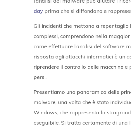
l’analisi del malware può aiutare i ricer
day
prima che si diffondano e rappresent
Gli
incidenti che mettono a repentaglio 
complessi, comprendono nella maggior pa
come effettuare l’analisi del software m
risposta agli
attacchi informatici è un as
riprendere il controllo delle macchine
e p
persi
.
Presentiamo una panoramica delle principa
malware
, una volta che è stato individu
Windows
, che rappresenta la stragra
eseguibile. Si tratta certamente di una l