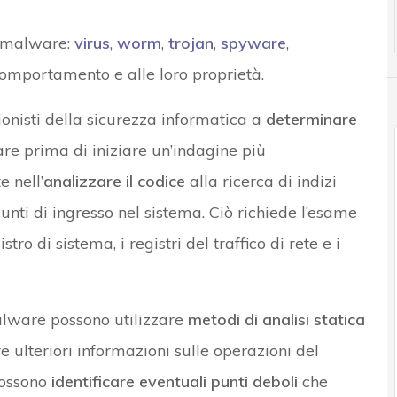
el malware:
virus
,
worm
,
trojan
,
spyware
,
 comportamento e alle loro proprietà.
onisti della sicurezza informatica a
determinare
re prima di iniziare un’indagine più
e nell’
analizzare il codice
alla ricerca di indizi
 punti di ingresso nel sistema. Ciò richiede l’esame
tro di sistema, i registri del traffico di rete e i
malware possono utilizzare
metodi di analisi statica
 ulteriori informazioni sulle operazioni del
possono
identificare eventuali punti deboli
che