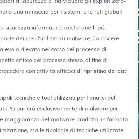
catori di sicurezza a individuare gli
exploit zero-
ino una minaccia per i sistemi e le reti globali.
la sicurezza informatica
, anche quelli più
rte dei casi l’utilizzo di
malware
. Conoscere
alevolo rilevato nel corso del
processo di
petto critico del processo stesso, al fine di
rocedere con attività efficaci di
ripristino dei dati
li tecniche e tool utilizzati per l’analisi del
ato.
Si parlerà esclusivamente di malware per
nde maggioranza del malware prodotto, in formato
imitazione, ma le tipologie di tecniche utilizzate,