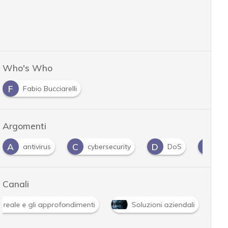
Who's Who
F
Fabio Bucciarelli
Argomenti
A
C
D
H
antivirus
cybersecurity
DoS
Ha
Canali
 reale e gli approfondimenti
Soluzioni aziendali