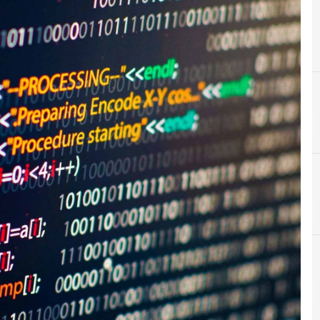
A
antimalware
Attacchi hacker e Malware: le ultime news in tempo