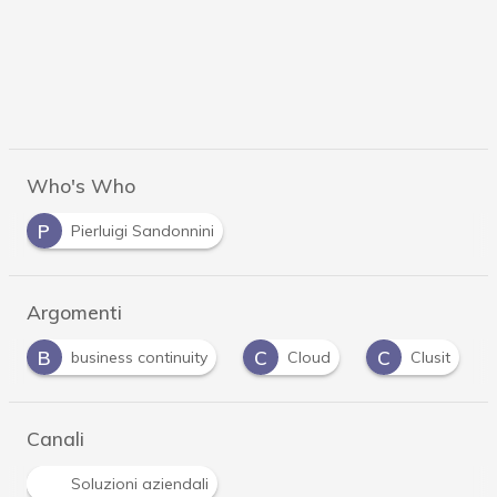
Who's Who
P
Pierluigi Sandonnini
Argomenti
C
C
C
C
Cloud
Clusit
Crittografia
Cy
Canali
Soluzioni aziendali