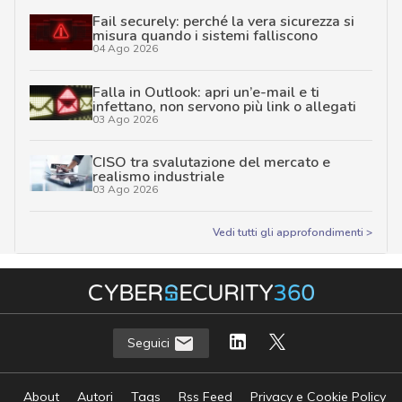
Fail securely: perché la vera sicurezza si
misura quando i sistemi falliscono
04 Ago 2026
Falla in Outlook: apri un’e-mail e ti
infettano, non servono più link o allegati
03 Ago 2026
CISO tra svalutazione del mercato e
realismo industriale
03 Ago 2026
Vedi tutti gli approfondimenti >
Seguici
About
Autori
Tags
Rss Feed
Privacy e Cookie Policy