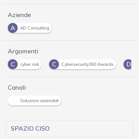
Aziende
A
AD Consulting
Argomenti
C
D
G
Cybersecurity360 Awards
DORA
Gdp
Canali
Soluzioni aziendali
SPAZIO CISO