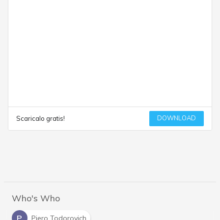
DOWNLOAD
Scaricalo gratis!
Who's Who
P
Piero Todorovich