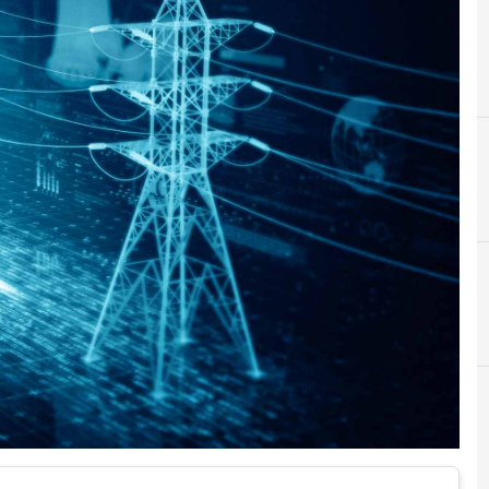
B
C
C
Big Data
Cloud
Cyber Intelligence
C
Corsi cybersecurity
Cyber