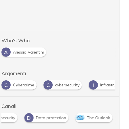
Who's Who
A
Alessia Valentini
Argomenti
C
C
I
Cybercrime
cybersecurity
infrastrutture
Canali
D
security
Data protection
The Outlook