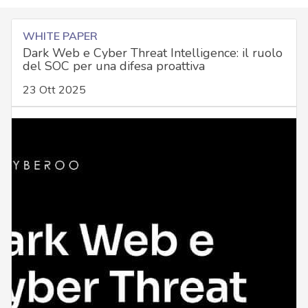
WHITE PAPER
Dark Web e Cyber Threat Intelligence: il ruolo
del SOC per una difesa proattiva
23 Ott 2025