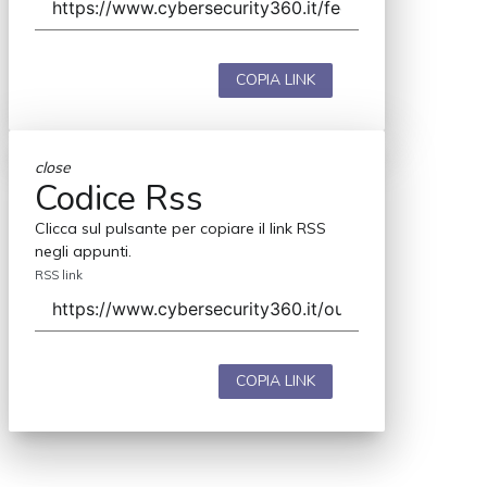
COPIA LINK
close
Codice Rss
Clicca sul pulsante per copiare il link RSS
negli appunti.
RSS link
COPIA LINK