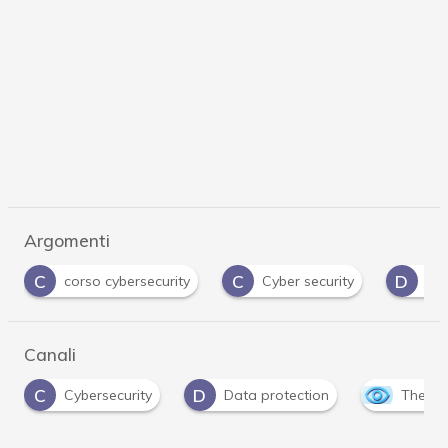
Argomenti
C
D
M
Cyber security
Data Protection
malwa
…
Canali
D
ybersecurity
Data protection
The Outlook
…