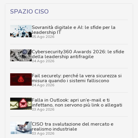
SPAZIO CISO
Sovranità digitale e AI: le sfide per la
leadership IT
05 Ago 2026
Cybersecurity360 Awards 2026: le sfide
della leadership antifragile
04 Ago 2026
Fail securely: perché la vera sicurezza si
misura quando i sistemi falliscono
04 Ago 2026
Falla in Outlook: apri un’e-mail e ti
infettano, non servono più link o allegati
03 Ago 2026
CISO tra svalutazione del mercato e
realismo industriale
03 Ago 2026