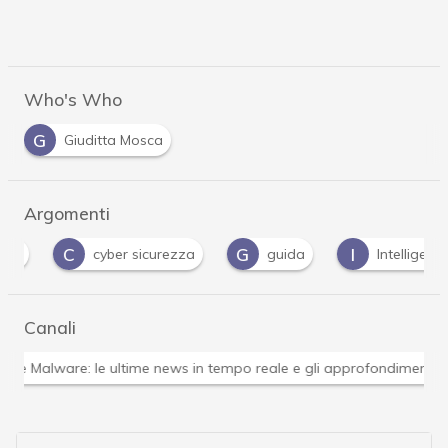
Who's Who
G
Giuditta Mosca
Argomenti
C
G
I
cyber sicurezza
guida
Intelligenza Arti
Canali
Attacchi hacker e Malware: le ultime news in tempo reale 