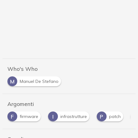
Who's Who
M
Manuel De Stefano
Argomenti
I
P
R
V
infrastrutture
patch
rootkit