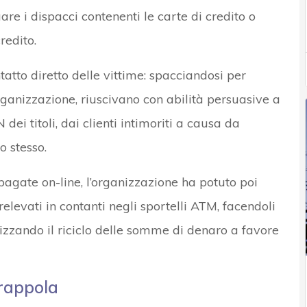
are i dispacci contenenti le carte di credito o
redito.
ntatto diretto delle vittime: spacciandosi per
rganizzazione, riuscivano con abilità persuasive a
IN dei titoli, dai clienti intimoriti a causa da
o stesso.
epagate on-line, l’organizzazione ha potuto poi
levati in contanti negli sportelli ATM, facendoli
lizzando il riciclo delle somme di denaro a favore
trappola