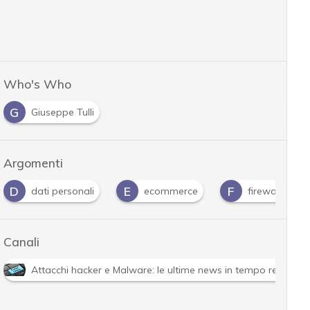
Who's Who
G
Giuseppe Tulli
Argomenti
D
E
F
dati personali
ecommerce
firewall
Canali
Attacchi hacker e Malware: le ultime news in tempo reale e g