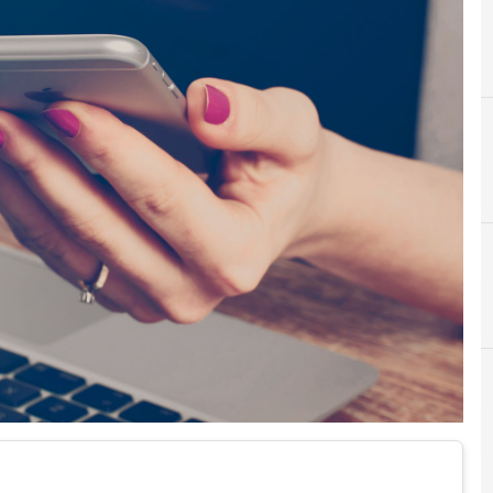
C
Cybercrime