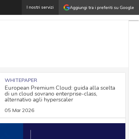
iolati i dati di utenti Atm, MyCicero e altri enti: attacco
I nostri servizi
Aggiungi tra i preferiti su Google
WHITEPAPER
European Premium Cloud: guida alla scelta
di un cloud sovrano enterprise-class,
alternativo agli hyperscaler
05 Mar 2026