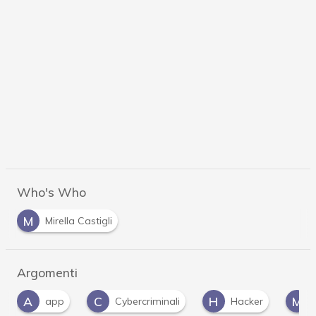
Who's Who
M
Mirella Castigli
Argomenti
A
C
H
M
app
Cybercriminali
Hacker