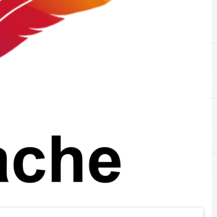
r e Malware: le ultime news in tempo reale e gli approfondimenti