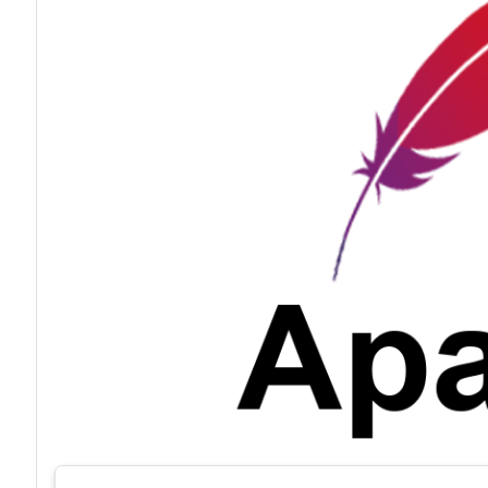
acy
Attacchi hacke