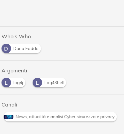
Who's Who
D
Dario Fadda
Argomenti
L
L
log4j
Log4Shell
Canali
News, attualità e analisi Cyber sicurezza e privacy