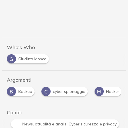
Who's Who
G
Giuditta Mosca
Argomenti
C
H
H
cyber spionaggio
Hacker
Hacking
Canali
Attacchi hacker e Malware: le ultime news in tempo reale 