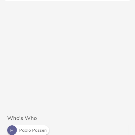
Who's Who
P
Paolo Passeri