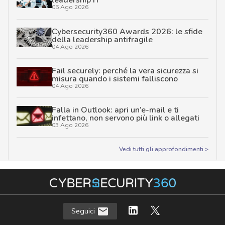
leadership IT
05 Ago 2026
Cybersecurity360 Awards 2026: le sfide
della leadership antifragile
04 Ago 2026
Fail securely: perché la vera sicurezza si
misura quando i sistemi falliscono
04 Ago 2026
Falla in Outlook: apri un’e-mail e ti
infettano, non servono più link o allegati
03 Ago 2026
Vedi tutti gli approfondimenti >
Seguici