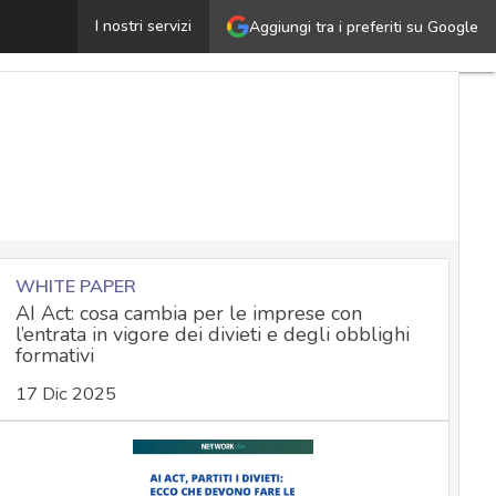
inkedIn, nuovo mega “furto” di profili: è scraping, ecco
I nostri servizi
Aggiungi tra i preferiti su Google
WHITE PAPER
AI Act: cosa cambia per le imprese con
l’entrata in vigore dei divieti e degli obblighi
formativi
17 Dic 2025