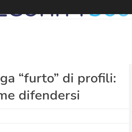
L
 “furto” di profili:
me difendersi