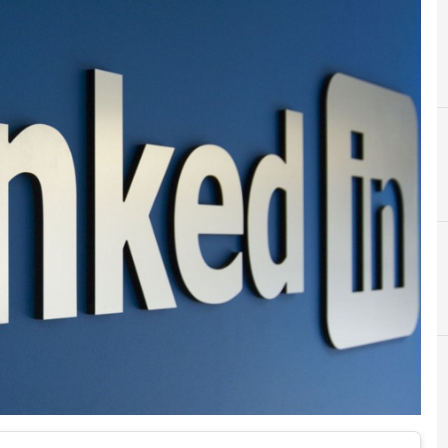
A
B
autenticazione due fattori
brute force