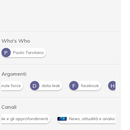
Who's Who
P
Paolo Tarsitano
Argomenti
D
F
H
L
data leak
facebook
Hacker
li
Canali
Attacchi hacker e Malware: le ultime news in tempo reale e g