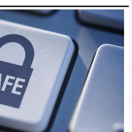
C
Clusit
cker e Malware: le ultime news in tempo reale e gli approfondimenti