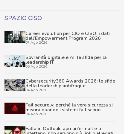
SPAZIO CISO
Career evolution per CIO e CISO: i dati
dell’Empowerment Program 2026
07 Ago 2026
Sovranità digitale e AI: le sfide per la
leadership IT
05 Ago 2026
Cybersecurity360 Awards 2026: le sfide
della leadership antifragile
04 Ago 2026
Fail securely: perché la vera sicurezza si
misura quando i sistemi falliscono
04 Ago 2026
Falla in Outlook: apri un’e-mail e ti
infettano, non servono più link o allegati