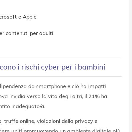
crosoft e Apple
er contenuti per adulti
cono i rischi cyber per i bambini
 dipen­denza da smartphone e ciò ha impatti
ova
invidia verso la vita degli altri, il 21%
ha
ntito
inade­guato/a
.
 truffe online, violazioni della privacy e
ndere uniti promuovendo un ambiente digitale più