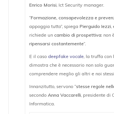
Enrico Morisi
, Ict Security manager.
“
Formazione, consapevolezza e preven
appoggia tutto”, spiega
Pierguido Iezzi
,
richiede un
cambio di prospettiva
: non 
ripensarsi costantemente
“.
E il caso
deepfake vocale
, la truffa con
dimostra che è necessario non solo guar
comprendere meglio gli altri e noi stessi
Innanzitutto, servono “
stesse regole nell
secondo
Anna Vaccarelli
, presidente di 
Informatica.