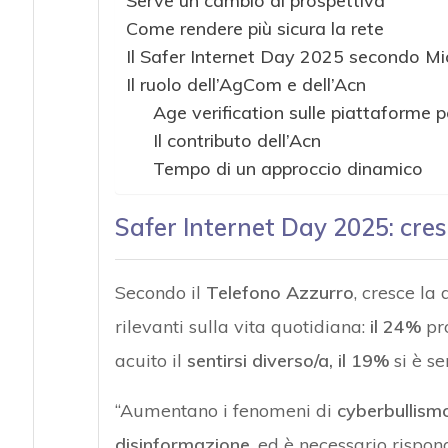
Serve un cambio di prospettiva
Come rendere più sicura la rete
Il Safer Internet Day 2025 secondo Mi
Il ruolo dell’AgCom e dell’Acn
Age verification sulle piattaforme p
Il contributo dell’Acn
Tempo di un approccio dinamico
Safer Internet Day 2025: cres
Secondo il
Telefono Azzurro
, cresce la
rilevanti sulla vita quotidiana:
il 24%
pr
acuito il
sentirsi diverso/a, il 19%
si è se
“Aumentano i fenomeni di
cyberbullismo,
disinformazione
, ed è necessario rispo