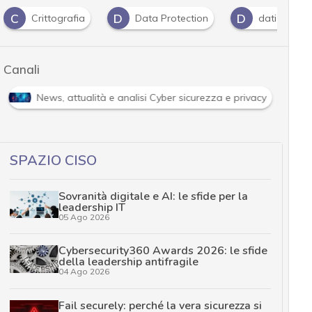
C
D
D
Crittografia
Data Protection
dati person
Canali
News, attualità e analisi Cyber sicurezza e privacy
SPAZIO CISO
Sovranità digitale e AI: le sfide per la
leadership IT
05 Ago 2026
Cybersecurity360 Awards 2026: le sfide
della leadership antifragile
04 Ago 2026
Fail securely: perché la vera sicurezza si