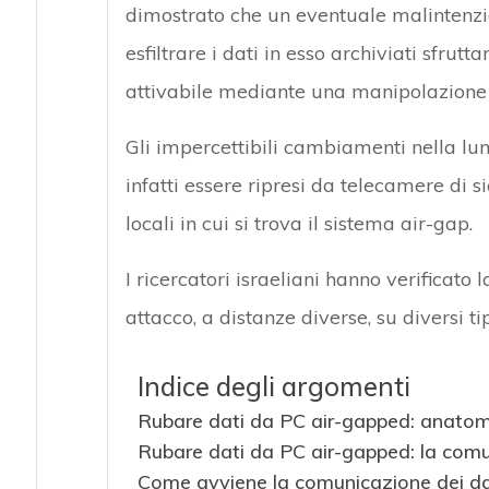
dimostrato che un eventuale malintenz
esfiltrare i dati in esso archiviati sfrut
attivabile mediante una manipolazione 
Gli impercettibili cambiamenti nella lumi
Attacchi hacke
infatti essere ripresi da telecamere di
locali in cui si trova il sistema air-gap.
I ricercatori israeliani hanno verificato l
attacco, a distanze diverse, su diversi t
Indice degli argomenti
Rubare dati da PC air-gapped: anatom
Rubare dati da PC air-gapped: la com
Come avviene la comunicazione dei da