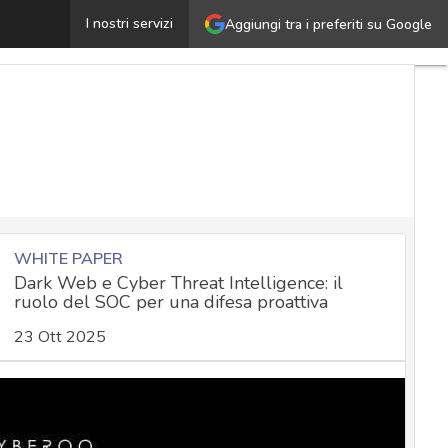
Rubare dati da PC air-gapped “leggendo” la luminosità d
I nostri servizi
Aggiungi tra i preferiti su Google
WHITE PAPER
Dark Web e Cyber Threat Intelligence: il
ruolo del SOC per una difesa proattiva
23 Ott 2025