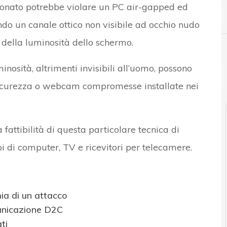
ionato potrebbe violare un PC air-gapped ed
A
air-gap
tando un canale ottico non visibile ad occhio nudo
della luminosità dello schermo.
nosità, altrimenti invisibili all’uomo, possono
r e Malware: le ultime news in tempo reale e gli approfondimenti
 sicurezza o webcam compromesse installate nei
a fattibilità di questa particolare tecnica di
ipi di computer, TV e ricevitori per telecamere.
ia di un attacco
unicazione D2C
ti