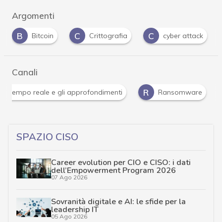
Argomenti
C
C
C
oin
Crittografia
cyber attack
Cyber cr
Canali
Attacchi hacker e Malware: le ultime news in tempo reale e gli appr
SPAZIO CISO
Career evolution per CIO e CISO: i dati
dell’Empowerment Program 2026
07 Ago 2026
Sovranità digitale e AI: le sfide per la
leadership IT
05 Ago 2026