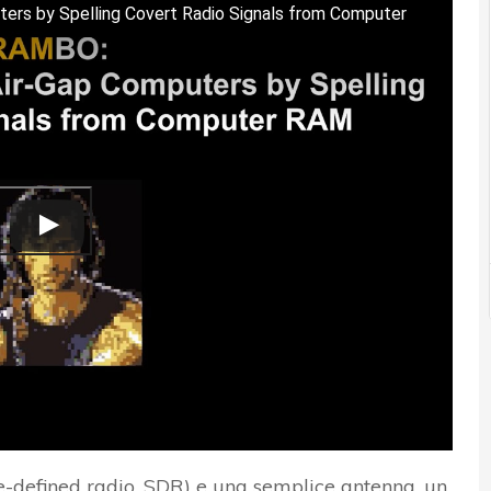
ers by Spelling Covert Radio Signals from Computer
re-defined radio, SDR) e una semplice antenna, un