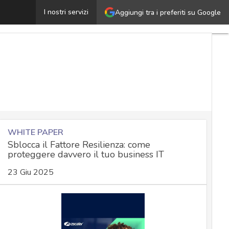
RAMBO: l’attacco air-gap per rubare segreti dai PC sfru
I nostri servizi
Aggiungi tra i preferiti su Google
WHITE PAPER
Sblocca il Fattore Resilienza: come
proteggere davvero il tuo business IT
23 Giu 2025