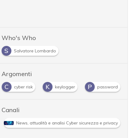
Who's Who
S
Salvatore Lombardo
Argomenti
C
K
P
cyber risk
keylogger
password
Canali
News, attualità e analisi Cyber sicurezza e privacy