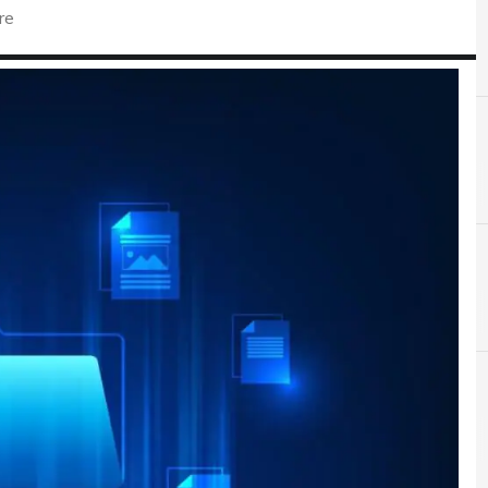
re
A
air-gap
r e Malware: le ultime news in tempo reale e gli approfondimenti