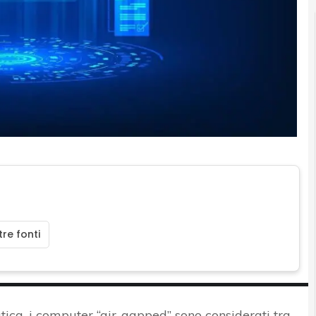
re fonti
ica, i computer “air-gapped” sono considerati tra