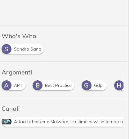
Who's Who
S
Sandro Sana
Argomenti
B
G
H
I
Best Practice
Gdpr
Hacker
inf
Canali
Attacchi hacker e Malware: le ultime news in tempo reale e g