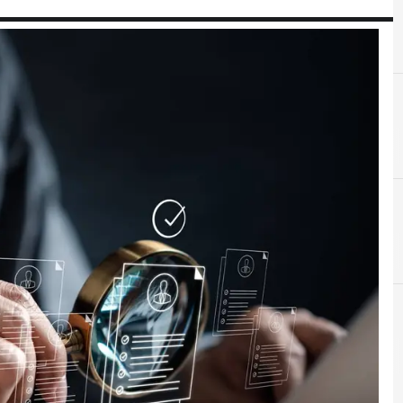
A
A
Advanced Persistent Threat
APT