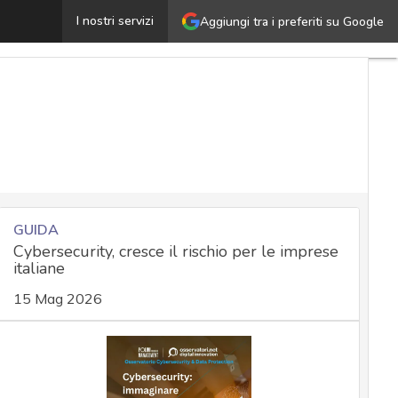
Quando il candidato perfetto è un hacker: l’HR come port
I nostri servizi
Aggiungi tra i preferiti su Google
GUIDA
Cybersecurity, cresce il rischio per le imprese
italiane
15 Mag 2026