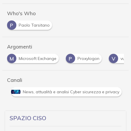
Who's Who
P
Paolo Tarsitano
Argomenti
P
V
crosoft Exchange
Proxylogon
vulnerabilità
Canali
Attacchi hacker e Malware: le ultime news in tempo reale 
SPAZIO CISO