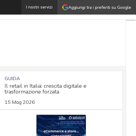
Prompt injection, un male senza cura (parola di OpenAI)
I nostri servizi
Aggiungi tra i preferiti su Google
GUIDA
Il retail in Italia: crescita digitale e
trasformazione forzata
15 Mag 2026