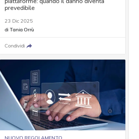
piattaforme: quando il danno diventa
prevedibile
23 Dic 2025
di
Tania Orrù
Condividi
NUOVO REGOLAMENTO