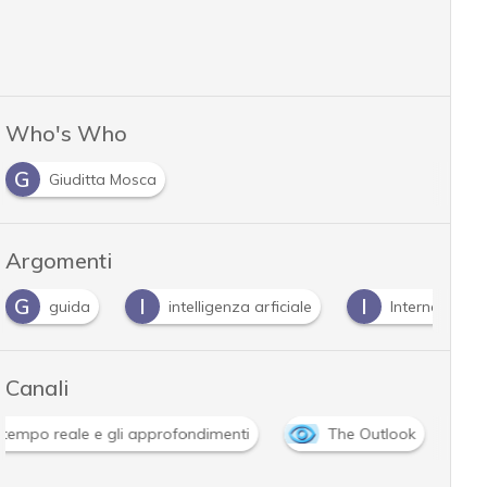
Who's Who
G
Giuditta Mosca
Argomenti
I
I
I
intelligenza arficiale
Internet Of Things
I
Canali
Attacchi hacker e Malware: le ultime news in tempo reale e g