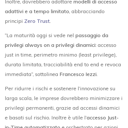
Inoltre, dovrebbero adottare
modelli di accesso
adattivi e a tempo limitato
, abbracciando
principi
Zero Trust
.
“La maturità oggi si vede nel
passaggio da
privilegi always on a privilegi dinamici
: accesso
just in time, perimetro minimo (least privilege),
durata limitata, tracciabilità end to end e revoca
immediata”, sottolinea
Francesco Iezzi
.
Per ridurre i rischi e sostenere l’innovazione su
larga scala, le imprese dovrebbero minimizzare i
privilegi permanenti, grazie ad accessi dinamici
e basati sul rischio. Inoltre è utile l’
accesso Just-
in-Time automatizzato
e orchestrato per azioni