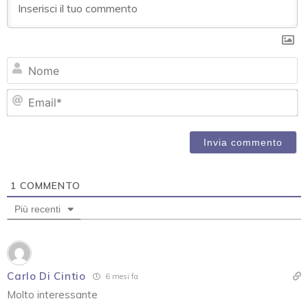
N
Em
1
COMMENTO
Più recenti
Carlo Di Cintio
6 mesi fa
Molto interessante