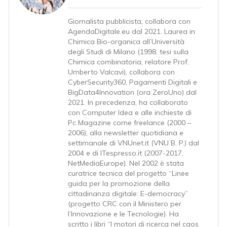
Giornalista pubblicista, collabora con
AgendaDigitale.eu dal 2021. Laurea in
Chimica Bio-organica all’Università
degli Studi di Milano (1998, tesi sulla
Chimica combinatoria, relatore Prof.
Umberto Valcavi), collabora con
CyberSecurity360, Pagamenti Digitali e
BigData4Innovation (ora ZeroUno) dal
2021. In precedenza, ha collaborato
con Computer Idea e alle inchieste di
Pc Magazine come freelance (2000 –
2006), alla newsletter quotidiana e
settimanale di VNUnet.it (VNU B. P.) dal
2004 e di ITespresso.it (2007-2017,
NetMediaEurope). Nel 2002 è stata
curatrice tecnica del progetto “Linee
guida per la promozione della
cittadinanza digitale: E-democracy”
(progetto CRC con il Ministero per
l’Innovazione e le Tecnologie). Ha
scritto i libri “I motori di ricerca nel caos