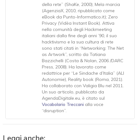
della rete” (ShaKe, 2000); Mela marcia
(AgenziaX, 2010, ripubblicato come
eBook da Punto-Informatico.it); Zero
Privacy (Vidèa Instant Book). Attiva
nella comunità degli Hackmeeting
italiani dalla fine degli anni ’90, il suo
hacktivismo e la sua cultura di rete
sono stati citati in “Networking: The Net
as Artwork”, scritto da Tatiana
Bazzichelli (Costa & Nolan, 2006 /DARC
Press, 2008). Ha lavorato come
redattrice per “Le Sindache d’Italia” (ALI
Autonomie), Reality book (Roma, 2021).
Ha collaborato con Valigia Blu nel 2011.
Un suo articolo, pubblicato da
AgendaDigitale.eu, è citato sul
Vocabolario Treccani
alla voce
“disruption”.
Leggi anche: