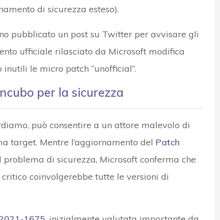
namento di sicurezza esteso).
no pubblicato un post su Twitter per avvisare gli
ento ufficiale rilasciato da Microsoft modifica
nutili le micro patch “unofficial”.
incubo per la sicurezza
ordiamo, può consentire a un attore malevolo di
ema target. Mentre l’aggiornamento del
Patch
l problema di sicurezza, Microsoft conferma che
critico coinvolgerebbe tutte le versioni di
2021-1675
, inizialmente valutata importante da