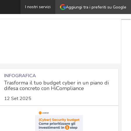
PrintNightmare, ecco le prime patch per il bug nello sp
I nostri servizi
Aggiungi tra i preferiti su Google
INFOGRAFICA
Trasforma il tuo budget cyber in un piano di
difesa concreto con HiCompliance
12 Set 2025