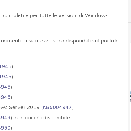
i completi e per tutte le versioni di Windows
ornamenti di sicurezza sono disponibili sul portale
4945
)
4945
)
4945
)
4946
)
ws Server 2019 (
KB5004947
)
4949
), non ancora disponibile
4950
)