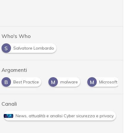
Who's Who
S
Salvatore Lombardo
Argomenti
B
M
M
Best Practice
malware
Microsoft
Canali
News, attualità e analisi Cyber sicurezza e privacy