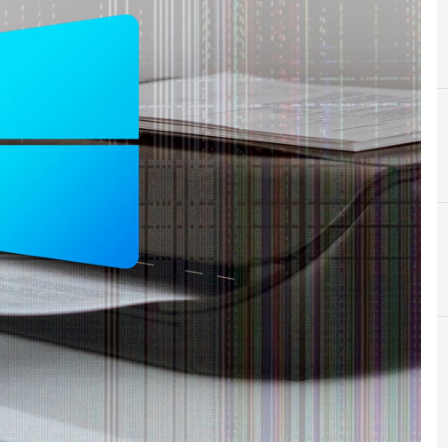
A
Applicazioni
r e Malware: le ultime news in tempo reale e gli approfondimenti