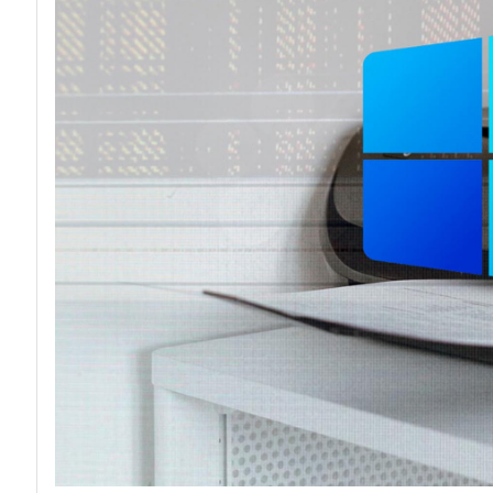
acy
Attacchi hacke