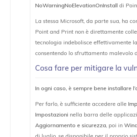
NoWarningNoElevationOnInstall
di Poin
La stessa Microsoft, da parte sua, ha co
Point and Print non è direttamente coll
tecnologia indebolisce effettivamente l
consentendo lo sfruttamento malevolo d
Cosa fare per mitigare la vul
In ogni caso, è sempre bene installare l
Per farlo, è sufficiente accedere alle
Imp
Impostazioni
nella barra delle applica
Aggiornamento e sicurezza
, poi in
Win
di luglio, se disponibile per il proprio si