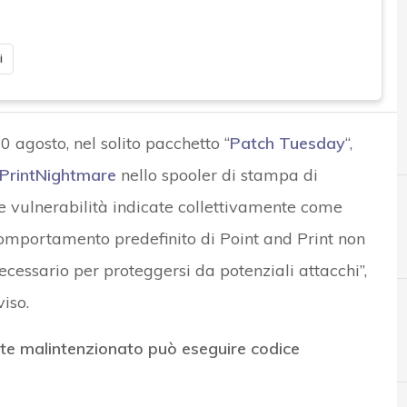
i
 agosto, nel solito pacchetto “
Patch Tuesday
“,
à PrintNightmare
nello spooler di stampa di
e vulnerabilità indicate collettivamente come
omportamento predefinito di Point and Print non
a necessario per proteggersi da potenziali attacchi”,
iso.
A
Applicazioni
te malintenzionato può eseguire codice