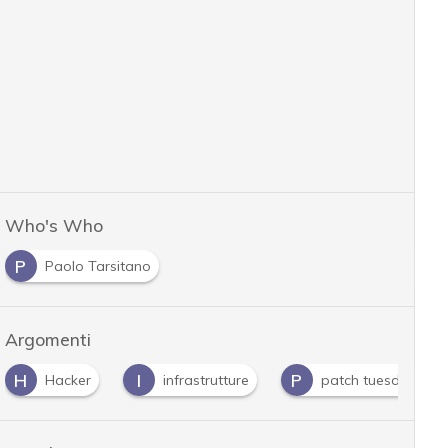
Who's Who
P
Paolo Tarsitano
Argomenti
H
I
P
Hacker
infrastrutture
patch tuesday