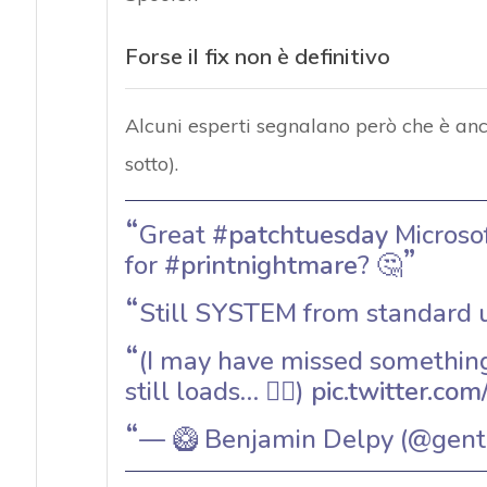
Forse il fix non è definitivo
Alcuni esperti segnalano però che è anco
sotto).
Great
#patchtuesday
Microsof
for
#printnightmare
? 🤔
Still SYSTEM from standard 
(I may have missed somethin
still loads… 🤷‍♂️)
pic.twitter.
— 🥝 Benjamin Delpy (@genti