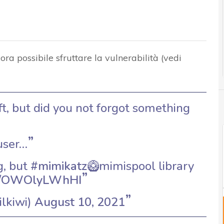
ra possibile sfruttare la vulnerabilità (vedi
t, but did you not forgot something
user…
g, but
#mimikatz
🥝mimispool library
com/OWOlyLWhHI
lkiwi)
August 10, 2021