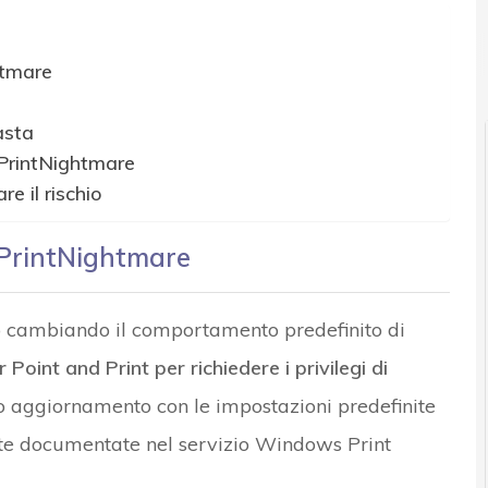
r e Malware: le ultime news in tempo reale e gli approfondimenti
htmare
asta
 PrintNightmare
e il rischio
 PrintNightmare
io cambiando il comportamento predefinito di
r Point and Print per richiedere i privilegi di
to aggiornamento con le impostazioni predefinite
te documentate nel servizio Windows Print