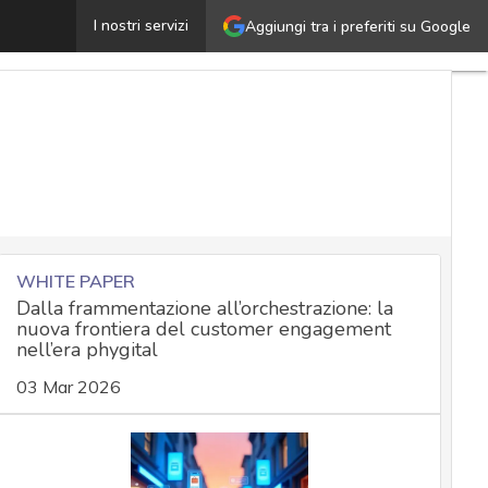
Poltronesofà: la comunicazione in seguito a un attacco è
I nostri servizi
Aggiungi tra i preferiti su Google
WHITE PAPER
Dalla frammentazione all’orchestrazione: la
nuova frontiera del customer engagement
nell’era phygital
03 Mar 2026