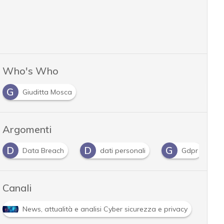
Who's Who
G
Giuditta Mosca
Argomenti
D
G
R
dati personali
Gdpr
ransomware
Canali
R
e analisi Cyber sicurezza e privacy
Ransomware