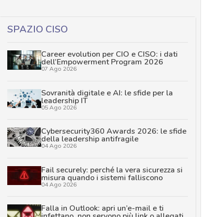
SPAZIO CISO
Career evolution per CIO e CISO: i dati
dell’Empowerment Program 2026
07 Ago 2026
Sovranità digitale e AI: le sfide per la
leadership IT
05 Ago 2026
Cybersecurity360 Awards 2026: le sfide
della leadership antifragile
04 Ago 2026
Fail securely: perché la vera sicurezza si
misura quando i sistemi falliscono
04 Ago 2026
Falla in Outlook: apri un’e-mail e ti
infettano, non servono più link o allegati