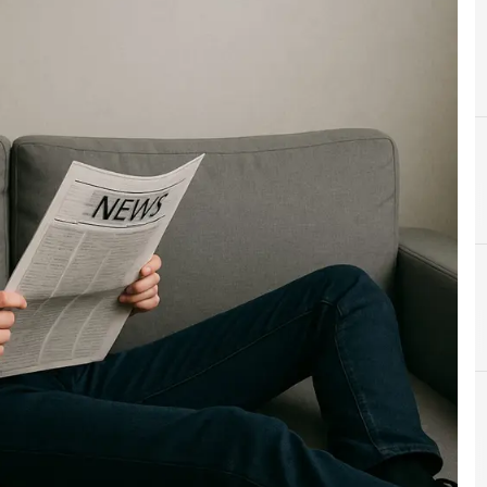
C
D
cybersecurity
Data Breach
ews in tempo reale e gli approfondimenti
News, attualità 