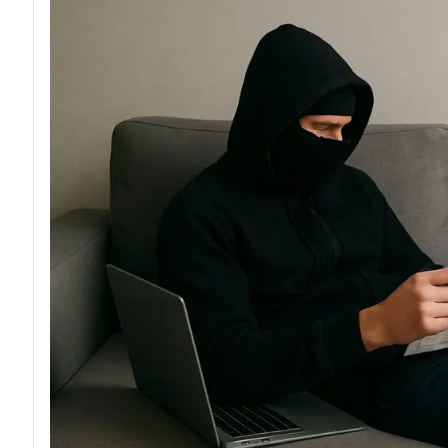
acy
Attacchi hacker e Malware: le ultime n