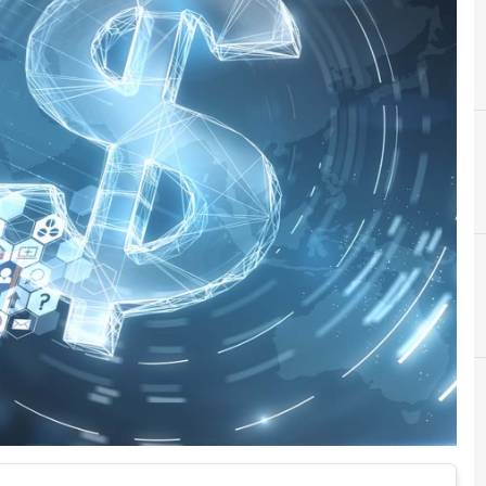
B
B
BEC
Business email compromise