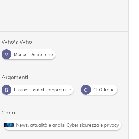
Who's Who
M
Manuel De Stefano
Argomenti
C
C
H
P
CEO fraud
Cybercrime
Hacking
Canali
Attacchi hacker e Malware: le ultime news in tempo reale e g