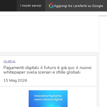
hishing, SIM swap e BEC: così la mafia italiana si lanci
I nostri servizi
Aggiungi tra i preferiti su Google
GUIDA
Pagamenti digitali, il futuro è già qui: il nuovo
whitepaper svela scenari e sfide globali
15 Mag 2026