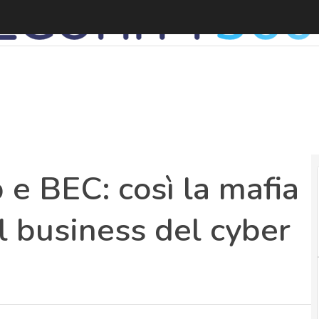
P
 e BEC: così la mafia
el business del cyber