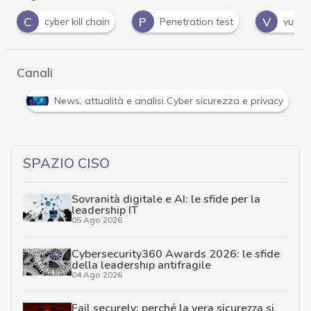
P
V
ber kill chain
Penetration test
vulnerabilità
Canali
Attacchi hacker e Malware: le ultime news in tempo reale 
SPAZIO CISO
Sovranità digitale e AI: le sfide per la
leadership IT
05 Ago 2026
Cybersecurity360 Awards 2026: le sfide
della leadership antifragile
04 Ago 2026
Fail securely: perché la vera sicurezza si