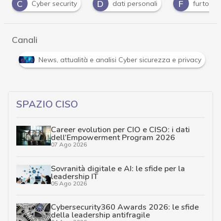
D
F
V
dati personali
furto identità
vulnerabil
Canali
Attacchi hacker e Malware: le ultime news in tempo reale 
SPAZIO CISO
Career evolution per CIO e CISO: i dati
dell’Empowerment Program 2026
07 Ago 2026
Sovranità digitale e AI: le sfide per la
leadership IT
05 Ago 2026
Cybersecurity360 Awards 2026: le sfide
della leadership antifragile