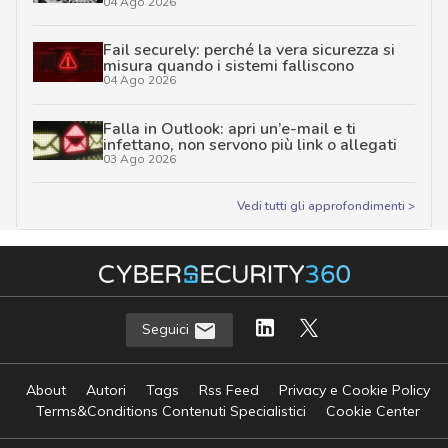
04 Ago 2026
Fail securely: perché la vera sicurezza si
misura quando i sistemi falliscono
04 Ago 2026
Falla in Outlook: apri un’e-mail e ti
infettano, non servono più link o allegati
03 Ago 2026
Vedi tutti gli approfondimenti >
Seguici
About
Autori
Tags
Rss Feed
Privacy e Cookie Policy
Terms&Conditions Contenuti Specialistici
Cookie Center