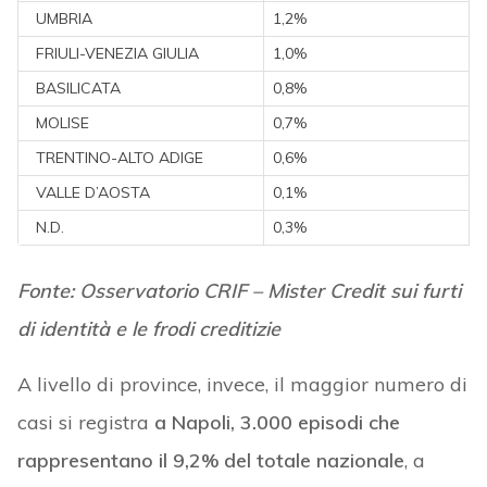
UMBRIA
1,2%
FRIULI-VENEZIA GIULIA
1,0%
BASILICATA
0,8%
MOLISE
0,7%
TRENTINO-ALTO ADIGE
0,6%
VALLE D’AOSTA
0,1%
N.D.
0,3%
Fonte: Osservatorio CRIF – Mister Credit sui furti
di identità e le frodi creditizie
A livello di province, invece, il maggior numero di
casi si registra
a Napoli, 3.000 episodi che
rappresentano
il 9,2% del totale nazionale
, a