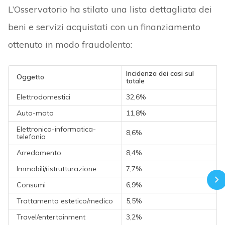
L’Osservatorio ha stilato una lista dettagliata dei
beni e servizi acquistati con un finanziamento
ottenuto in modo fraudolento:
Incidenza dei casi sul
Oggetto
totale
Elettrodomestici
32,6%
Auto-moto
11,8%
Elettronica-informatica-
8,6%
telefonia
Arredamento
8,4%
Immobili/ristrutturazione
7,7%
Consumi
6,9%
Trattamento estetico/medico
5,5%
Travel/entertainment
3,2%