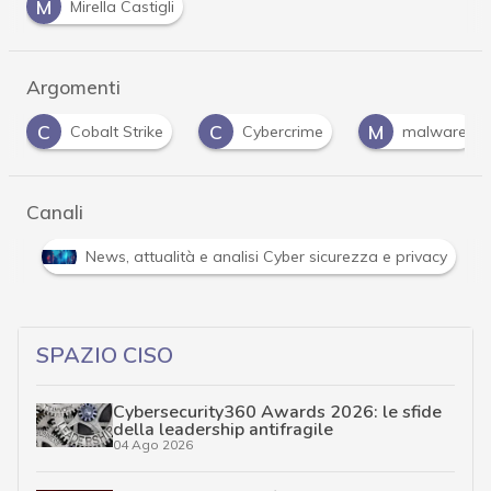
M
Mirella Castigli
Argomenti
C
M
P
Cobalt Strike
Cybercrime
malware
Canali
o reale e gli approfondimenti
News, attualità e analisi Cy
SPAZIO CISO
Cybersecurity360 Awards 2026: le sfide
della leadership antifragile
04 Ago 2026