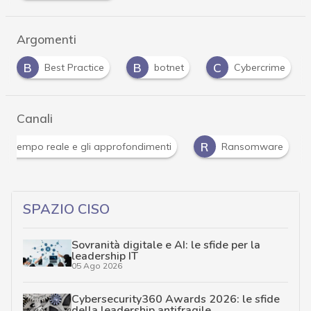
Argomenti
B
C
I
botnet
Cybercrime
incident response
Canali
Attacchi hacker e Malware: le ultime news in tempo reale 
SPAZIO CISO
Sovranità digitale e AI: le sfide per la
leadership IT
05 Ago 2026
Cybersecurity360 Awards 2026: le sfide
della leadership antifragile