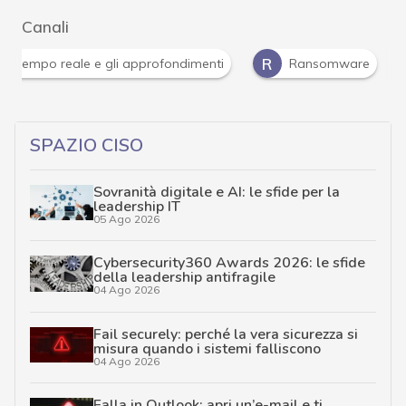
Canali
Attacchi hacker e Malware: le ultime news in tempo reale 
SPAZIO CISO
Sovranità digitale e AI: le sfide per la
leadership IT
05 Ago 2026
Cybersecurity360 Awards 2026: le sfide
della leadership antifragile
04 Ago 2026
Fail securely: perché la vera sicurezza si
misura quando i sistemi falliscono
04 Ago 2026
Falla in Outlook: apri un’e-mail e ti