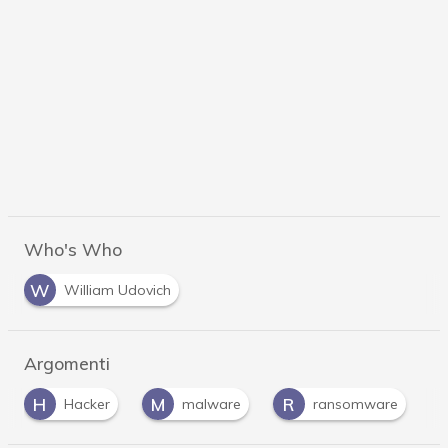
Who's Who
W
William Udovich
Argomenti
H
M
R
Hacker
malware
ransomware