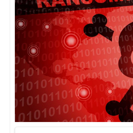
acy
Attacchi hacker