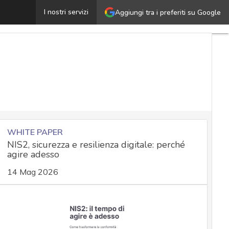
ockTheSystem, il nuovo ransomware che sta prendendo di m
I nostri servizi
Aggiungi tra i preferiti su Google
WHITE PAPER
NIS2, sicurezza e resilienza digitale: perché
agire adesso
14 Mag 2026