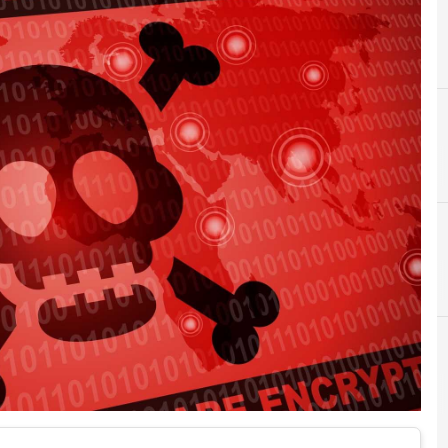
A
Agid
 e Malware: le ultime news in tempo reale e gli approfondimenti