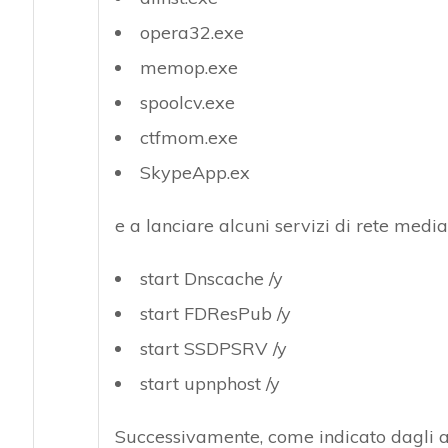
opera32.exe
memop.exe
spoolcv.exe
ctfmom.exe
SkypeApp.ex
e a lanciare alcuni servizi di rete med
start Dnscache /y
start FDResPub /y
start SSDPSRV /y
start upnphost /y
Successivamente, come indicato dagli a