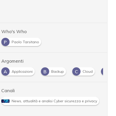
Who's Who
P
Paolo Tarsitano
Argomenti
A
B
C
M
Applicazioni
Backup
Cloud
ma
Canali
R
News, attualità e analisi Cyber sicurezza e privacy