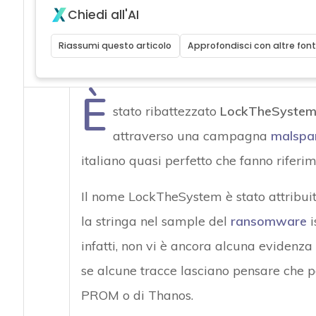
Chiedi all'AI
Riassumi questo articolo
Approfondisci con altre font
È
stato ribattezzato
LockTheSyste
attraverso una campagna
malsp
italiano quasi perfetto che fanno rifer
Il nome LockTheSystem è stato attribui
la stringa nel sample del
ransomware
i
infatti, non vi è ancora alcuna evidenz
se alcune tracce lasciano pensare che p
PROM o di Thanos.