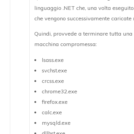
linguaggio .NET che, una volta eseguito,
che vengono successivamente caricate n
Quindi, provvede a terminare tutta una s
macchina compromessa:
lsass.exe
svchst.exe
crcss.exe
chrome32.exe
firefox.exe
calc.exe
mysqld.exe
dllhst.exe