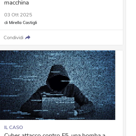
macchina
03 Ott 2025
di
Mirella Castigli
Condividi
IL CASO
Cyber attacco contro F5, una bomba a