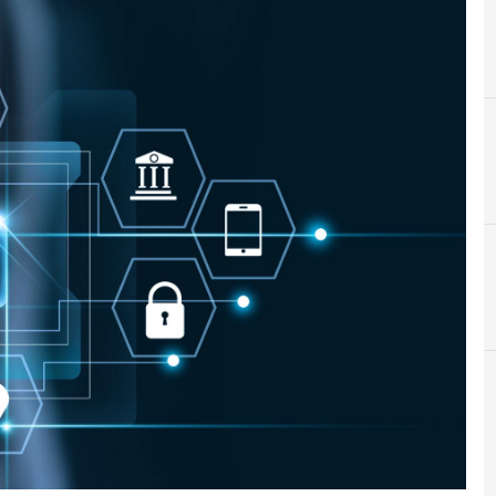
A
Applicazioni
r e Malware: le ultime news in tempo reale e gli approfondimenti