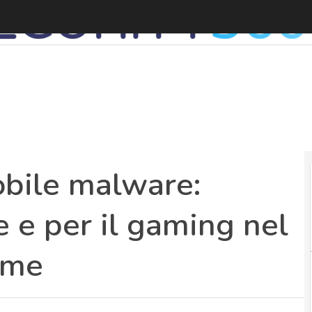
obile malware:
e e per il gaming nel
ime