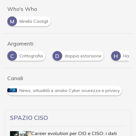
Who's Who
M
Mirella Castigli
Argomenti
D
H
K
doppia estorsione
Hacker
kaspersky
Canali
R
ità e analisi Cyber sicurezza e privacy
Ransomware
SPAZIO CISO
Career evolution per CIO e CISO: i dati