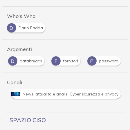
Who's Who
D
Dario Fadda
Argomenti
D
F
P
databreach
fornitori
password
Canali
tempo reale e gli approfondimenti
News, attualità e analis
SPAZIO CISO