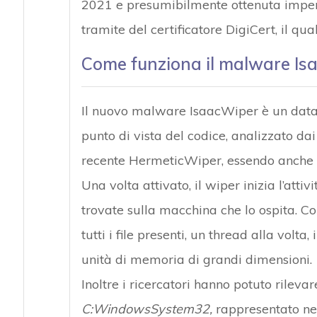
2021 e presumibilmente ottenuta impers
tramite del certificatore DigiCert, il qu
Come funziona il malware Is
Il nuovo malware IsaacWiper è un data d
punto di vista del codice, analizzato dai
recente HermeticWiper, essendo anche m
Una volta attivato, il wiper inizia l’at
trovate sulla macchina che lo ospita. 
tutti i file presenti, un thread alla vol
unità di memoria di grandi dimensioni.
Inoltre i ricercatori hanno potuto rileva
C:WindowsSystem32,
rappresentato nei