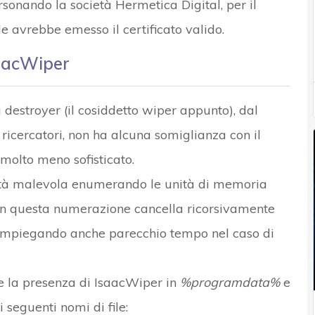
onando la società Hermetica Digital, per il
ale avrebbe emesso il certificato valido.
aacWiper
estroyer (il cosiddetto wiper appunto), dal
 ricercatori, non ha alcuna somiglianza con il
olto meno sofisticato.
tività malevola enumerando le unità di memoria
Con questa numerazione cancella ricorsivamente
ta, impiegando anche parecchio tempo nel caso di
re la presenza di IsaacWiper in
%programdata%
e
 seguenti nomi di file: