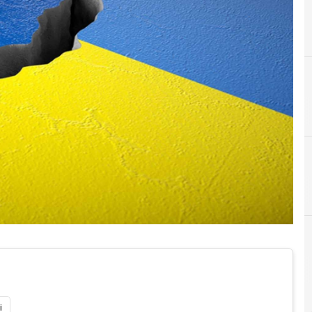
C
cybe
r e Malware: le ultime news in tempo reale e gli approfondimenti
i