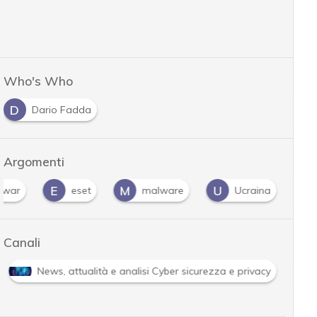
Who's Who
D
Dario Fadda
Argomenti
E
M
U
rwar
eset
malware
Ucraina
…
Canali
News, attualità e analisi Cyber sicurezza e privacy