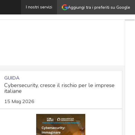
IsaacWiper, nuovo malware russo contro l’Ucraina: quali
I nostri servizi
Aggiungi tra i preferiti su Google
GUIDA
Cybersecurity, cresce il rischio per le imprese
italiane
15 Mag 2026