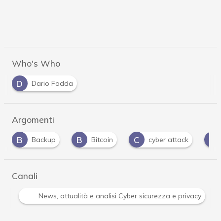
Who's Who
D
Dario Fadda
Argomenti
B
C
C
Bitcoin
cyber attack
cyber gang
Canali
Attacchi hacker e Malware: le ultime news in tempo reale 